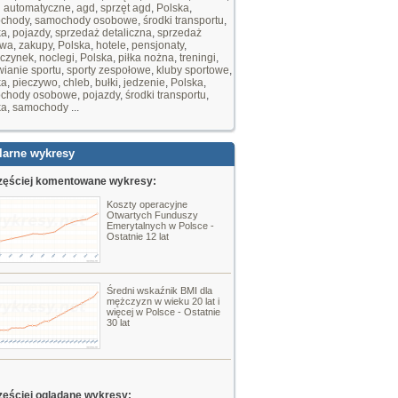
i automatyczne
,
agd
,
sprzęt agd
,
Polska
,
chody
,
samochody osobowe
,
środki transportu
,
ka
,
pojazdy
,
sprzedaż detaliczna
,
sprzedaż
owa
,
zakupy
,
Polska
,
hotele
,
pensjonaty
,
czynek
,
noclegi
,
Polska
,
piłka nożna
,
treningi
,
ianie sportu
,
sporty zespołowe
,
kluby sportowe
,
ka
,
pieczywo
,
chleb
,
bułki
,
jedzenie
,
Polska
,
chody osobowe
,
pojazdy
,
środki transportu
,
ka
,
samochody
...
larne wykresy
zęściej komentowane wykresy:
Koszty operacyjne
Otwartych Funduszy
Emerytalnych w Polsce -
Ostatnie 12 lat
Średni wskaźnik BMI dla
mężczyzn w wieku 20 lat i
więcej w Polsce - Ostatnie
30 lat
zęściej oglądane wykresy: