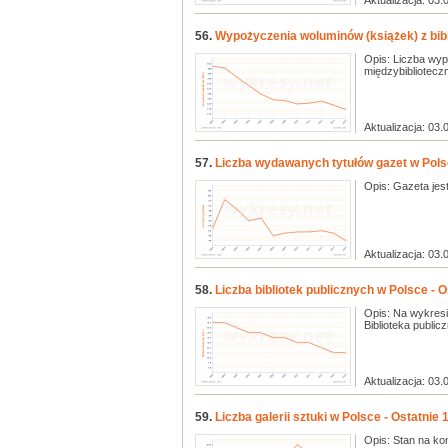
Aktualizacja: 03.
56.
Wypożyczenia woluminów (książek) z bibli
Opis: Liczba wyp
międzybiblioteczn
Aktualizacja: 03.
57.
Liczba wydawanych tytułów gazet w Polsc
Opis: Gazeta jes
Aktualizacja: 03.
58.
Liczba bibliotek publicznych w Polsce - Os
Opis: Na wykresie
Biblioteka publicz
Aktualizacja: 03.
59.
Liczba galerii sztuki w Polsce - Ostatnie 1
Opis: Stan na kon