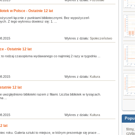
08.2015
Wykres z działu:
Pozostałe
otek w Polsce - Ostatnie 12 lat
ożyczeń łącznie z punktami bibliotecznymi. Bez wypożyczeń
ych. Z tego wykresu dowiesz się: 1. ...
08.2015
Wykres z działu:
Społeczeństwo
e - Ostatnie 12 lat
t to rodzaj czasopisma wydawanego co najmniej 2 razy w tygodniu ...
08.2015
Wykres z działu:
Kultura
tatnie 12 lat
 uwzględniono biblioteki razem z filiami. Liczba bibliotek w tysiącach.
na ...
08.2015
Wykres z działu:
Kultura
Popul
2 lat
filmy
iec roku. Galeria sztuki to miejsce, w którym prezentuje się prace ...
czyta