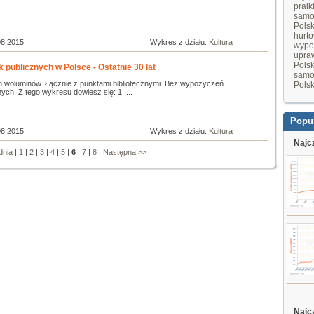
pralk
samo
Pols
hurt
08.2015
Wykres z działu:
Kultura
wypo
upraw
Pols
 publicznych w Polsce - Ostatnie 30 lat
samo
h woluminów. Łącznie z punktami bibliotecznymi. Bez wypożyczeń
Pols
ych. Z tego wykresu dowiesz się: 1. ...
Popu
08.2015
Wykres z działu:
Kultura
Najc
dnia
|
1
|
2
|
3
|
4
|
5
|
6
|
7
|
8
|
Następna >>
Najc