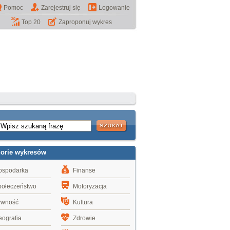
Pomoc
Zarejestruj się
Logowanie
Top 20
Zaproponuj wykres
gorie wykresów
ospodarka
Finanse
połeczeństwo
Motoryzacja
ywność
Kultura
ografia
Zdrowie