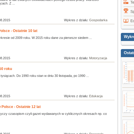
T
cach. Z ...
Sp
08.2015
Wykres z działu:
Gospodarka
E
sce - Ostatnie 10 lat
Wykr
kresie od 2009 roku. W 2015 roku dane za pierwsze siedem ...
Ostat
08.2015
Wykres z działu:
Motoryzacja
50 roku
tysiącach. Do 1990 roku stan w dniu 30 listopada, po 1990 ...
08.2015
Wykres z działu:
Edukacja
olsce - Ostatnie 12 lat
tyczy czasopism czyli gazet wydawanych w cyklicznych okresach np. co