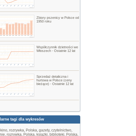
Zbiory pszenicy w Polsce od
1950 roku
Współczynnik dzietności we
Włoszech - Ostatnie 12 lat
Sprzedaż detaliczna i
hurtowa w Polsce (ceny
bieżące) - Ostatnie 12 lat
arne tagi dla wykresów
,
kino
,
rozrywka
,
Polska
,
gazety
,
czytelnictwo
,
nie
,
rozrywka
,
Polska
,
książki
,
biblioteki
,
Polska
,