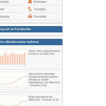
echnika
Rolnictwo
ort
Turystyka
dukacja
Pozostałe
esy.net na Facebooku
nio aktualizowane wykresy
Zbiory zbóż podstawowych
w Polsce od 1950 roku
Jaki procent całkowitej
energii pierwotnej stanowi
energia ze źródeł
odnawialnych we Włoszech
- Ostatnie 12 lat
Stopa bezrobocia we
Włoszech - Ostatnie 12 lat