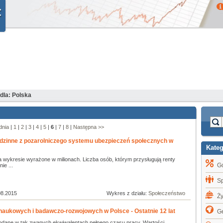
dla: Polska
dnia
|
1
|
2
|
3
|
4
|
5
|
6
|
7
|
8
|
Następna >>
rodzinne z pozarolniczego systemu ubezpieczeń społecznych w
Kate
a wykresie wyrażone w milionach. Liczba osób, którym przysługują renty
G
ie ...
S
08.2015
Wykres z działu:
Społeczeństwo
Ż
naukowych i badawczo-rozwojowych w Polsce - Ostatnie 12 lat
Ge
odane w tak zwanych ekwiwalentach pełnego czasu pracy. Wartości