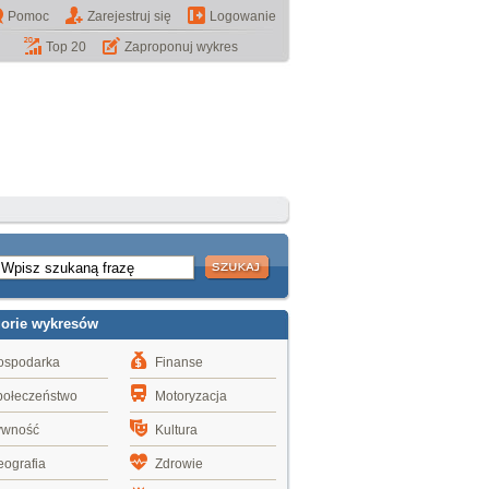
Pomoc
Zarejestruj się
Logowanie
Top 20
Zaproponuj wykres
gorie wykresów
ospodarka
Finanse
połeczeństwo
Motoryzacja
ywność
Kultura
ografia
Zdrowie