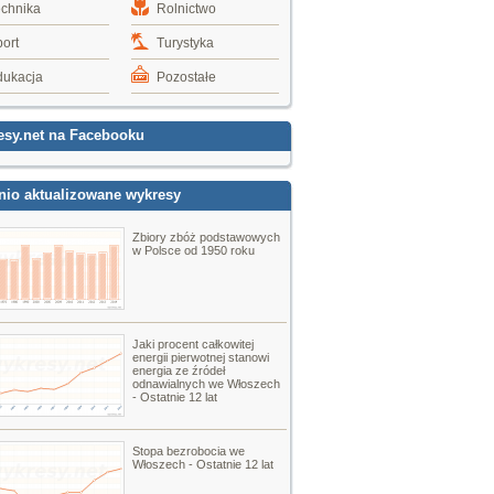
echnika
Rolnictwo
ort
Turystyka
dukacja
Pozostałe
esy.net na Facebooku
nio aktualizowane wykresy
Zbiory zbóż podstawowych
w Polsce od 1950 roku
Jaki procent całkowitej
energii pierwotnej stanowi
energia ze źródeł
odnawialnych we Włoszech
- Ostatnie 12 lat
Stopa bezrobocia we
Włoszech - Ostatnie 12 lat