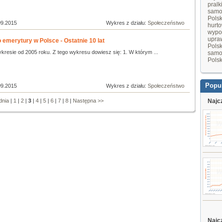
pralk
samo
Pols
09.2015
Wykres z działu:
Społeczeństwo
hurt
wypo
upraw
emerytury w Polsce - Ostatnie 10 lat
Pols
kresie od 2005 roku. Z tego wykresu dowiesz się: 1. W którym ...
samo
Pols
Popu
09.2015
Wykres z działu:
Społeczeństwo
dnia
|
1
|
2
|
3
|
4
|
5
|
6
|
7
|
8
|
Następna >>
Najc
Najc