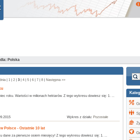
dla: Polska
dnia
|
1
|
2
|
3
|
4
|
5
|
6
|
7
|
8
|
Następna >>
ku
Kate
iec roku. Wartości w milionach hektarów. Z tego wykresu dowiesz się: 1. ...
G
S
09.2015
Wykres z działu:
Pozostałe
Ż
Polsce - Ostatnie 10 lat
Ge
u dane za pierwsze osiem miesięcy! Z tego wykresu dowiesz się: 1. ...