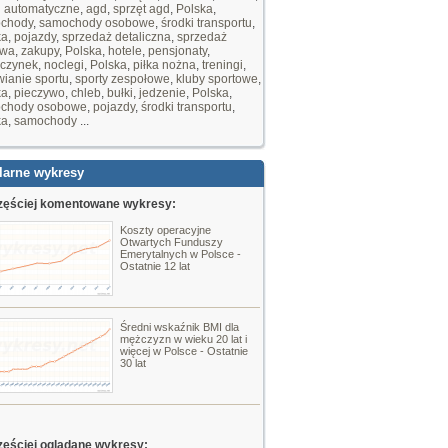
i automatyczne
,
agd
,
sprzęt agd
,
Polska
,
chody
,
samochody osobowe
,
środki transportu
,
ka
,
pojazdy
,
sprzedaż detaliczna
,
sprzedaż
owa
,
zakupy
,
Polska
,
hotele
,
pensjonaty
,
czynek
,
noclegi
,
Polska
,
piłka nożna
,
treningi
,
ianie sportu
,
sporty zespołowe
,
kluby sportowe
,
ka
,
pieczywo
,
chleb
,
bułki
,
jedzenie
,
Polska
,
chody osobowe
,
pojazdy
,
środki transportu
,
ka
,
samochody
...
larne wykresy
zęściej komentowane wykresy:
Koszty operacyjne
Otwartych Funduszy
Emerytalnych w Polsce -
Ostatnie 12 lat
Średni wskaźnik BMI dla
mężczyzn w wieku 20 lat i
więcej w Polsce - Ostatnie
30 lat
zęściej oglądane wykresy: