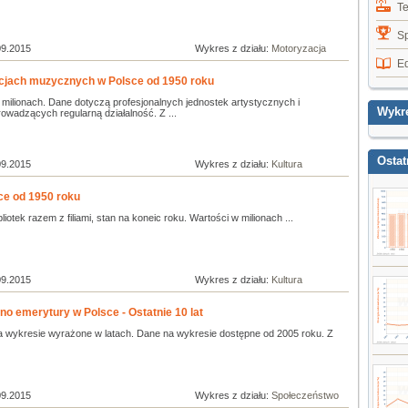
T
Sp
09.2015
Wykres z działu:
Motoryzacja
E
tucjach muzycznych w Polsce od 1950 roku
 milionach. Dane dotyczą profesjonalnych jednostek artystycznych i
Wykr
wadzących regularną działalność. Z ...
Ostat
09.2015
Wykres z działu:
Kultura
sce od 1950 roku
liotek razem z filiami, stan na koneic roku. Wartości w milionach ...
09.2015
Wykres z działu:
Kultura
no emerytury w Polsce - Ostatnie 10 lat
a wykresie wyrażone w latach. Dane na wykresie dostępne od 2005 roku. Z
09.2015
Wykres z działu:
Społeczeństwo