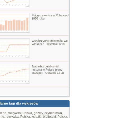
Zbiory pszenicy w Polsce od
1950 roku
Współczynnik dzietności we
Włoszech - Ostatnie 12 lat
Sprzedaż detaliczna i
hurtowa w Polsce (ceny
bieżące) - Ostatnie 12 lat
arne tagi dla wykresów
,
kino
,
rozrywka
,
Polska
,
gazety
,
czytelnictwo
,
nie
,
rozrywka
,
Polska
,
książki
,
biblioteki
,
Polska
,