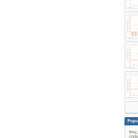
Popul
filmy
czyta