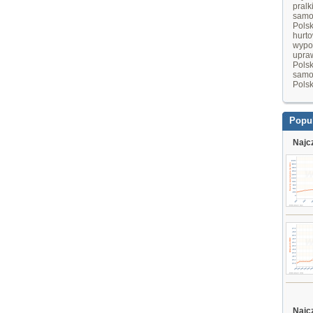
pralk
samo
Pols
hurt
wypo
upraw
Pols
samo
Pols
Popu
Najc
Najc