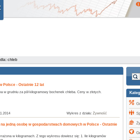
la: chleb
 Polsce - Ostatnie 12 lat
na w grudniu za pół kilogramowy bochenek chleba. Ceny w złotych.
Kate
G
11.2014
Wykres z działu:
Żywność
S
Ż
 na jedną osobę w gospodarstwach domowych w Polsce - Ostatnie
Ge
rażona w kilogramach. Z tego wykresu dowiesz się: 1. Ile kilogramów
 ...