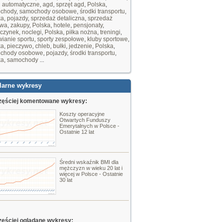
i automatyczne
,
agd
,
sprzęt agd
,
Polska
,
chody
,
samochody osobowe
,
środki transportu
,
ka
,
pojazdy
,
sprzedaż detaliczna
,
sprzedaż
owa
,
zakupy
,
Polska
,
hotele
,
pensjonaty
,
czynek
,
noclegi
,
Polska
,
piłka nożna
,
treningi
,
ianie sportu
,
sporty zespołowe
,
kluby sportowe
,
ka
,
pieczywo
,
chleb
,
bułki
,
jedzenie
,
Polska
,
chody osobowe
,
pojazdy
,
środki transportu
,
ka
,
samochody
...
larne wykresy
zęściej komentowane wykresy:
Koszty operacyjne
Otwartych Funduszy
Emerytalnych w Polsce -
Ostatnie 12 lat
Średni wskaźnik BMI dla
mężczyzn w wieku 20 lat i
więcej w Polsce - Ostatnie
30 lat
zęściej oglądane wykresy: