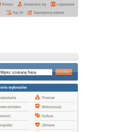
Pomoc
Zarejestruj się
Logowanie
Top 20
Zaproponuj wykres
gorie wykresów
ospodarka
Finanse
połeczeństwo
Motoryzacja
ywność
Kultura
ografia
Zdrowie