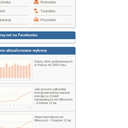
echnika
Rolnictwo
ort
Turystyka
dukacja
Pozostałe
esy.net na Facebooku
nio aktualizowane wykresy
Zbiory zbóż podstawowych
w Polsce od 1950 roku
Jaki procent całkowitej
energii pierwotnej stanowi
energia ze źródeł
odnawialnych we Włoszech
- Ostatnie 12 lat
Stopa bezrobocia we
Włoszech - Ostatnie 12 lat