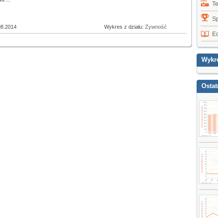
T
Sp
08.2014
Wykres z działu:
Żywność
E
Wykr
Ostat