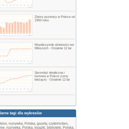
Zbiory pszenicy w Polsce od
1950 roku
Współczynnik dzietności we
Włoszech - Ostatnie 12 lat
Sprzedaż detaliczna i
hurtowa w Polsce (ceny
bieżące) - Ostatnie 12 lat
arne tagi dla wykresów
,
kino
,
rozrywka
,
Polska
,
gazety
,
czytelnictwo
,
nie
,
rozrywka
,
Polska
,
książki
,
biblioteki
,
Polska
,