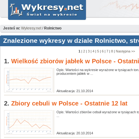
Jesteś w:
Wykresy.net
/
Rolnictwo
Znalezione wykresy w dziale Rolnictwo, str
1
|
2
|
3
|
4
|
5
|
6
|
7
|
8
|
Następna >>
1.
Wielkość zbiorów jabłek w Polsce - Ostatni
Opis: Wartości na wykresie wyrażone w tysiącach ton
producentem jabłek w ...
Aktualizacja: 21.10.2014
2.
Zbiory cebuli w Polsce - Ostatnie 12 lat
Opis: Wartości zbiorów cebuli wyrażone w tysiącach to
...
Aktualizacja: 20.10.2014