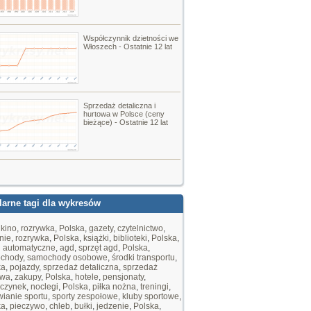
Współczynnik dzietności we
Włoszech - Ostatnie 12 lat
Sprzedaż detaliczna i
hurtowa w Polsce (ceny
bieżące) - Ostatnie 12 lat
arne tagi dla wykresów
,
kino
,
rozrywka
,
Polska
,
gazety
,
czytelnictwo
,
nie
,
rozrywka
,
Polska
,
książki
,
biblioteki
,
Polska
,
i automatyczne
,
agd
,
sprzęt agd
,
Polska
,
chody
,
samochody osobowe
,
środki transportu
,
ka
,
pojazdy
,
sprzedaż detaliczna
,
sprzedaż
owa
,
zakupy
,
Polska
,
hotele
,
pensjonaty
,
czynek
,
noclegi
,
Polska
,
piłka nożna
,
treningi
,
ianie sportu
,
sporty zespołowe
,
kluby sportowe
,
ka
,
pieczywo
,
chleb
,
bułki
,
jedzenie
,
Polska
,