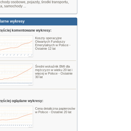
chody osobowe
,
pojazdy
,
środki transportu
,
ka
,
samochody
...
larne wykresy
zęściej komentowane wykresy:
Koszty operacyjne
Otwartych Funduszy
Emerytalnych w Polsce -
Ostatnie 12 lat
Średni wskaźnik BMI dla
mężczyzn w wieku 20 lat i
więcej w Polsce - Ostatnie
30 lat
zęściej oglądane wykresy:
Cena detaliczna papierosów
w Polsce - Ostatnie 20 lat