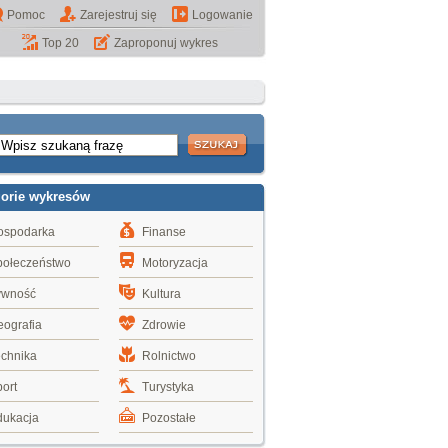
Pomoc
Zarejestruj się
Logowanie
Top 20
Zaproponuj wykres
gorie wykresów
ospodarka
Finanse
połeczeństwo
Motoryzacja
ywność
Kultura
ografia
Zdrowie
echnika
Rolnictwo
ort
Turystyka
dukacja
Pozostałe