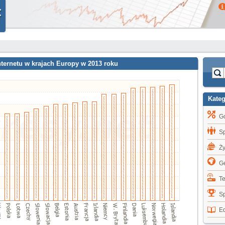
ernetu w krajach Europy w 2013 roku
Kate
G
S
Ż
Ge
T
Sp
E