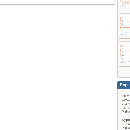
Popul
filmy
czyta
pralk
samo
Pols
hurt
wypo
upraw
Pols