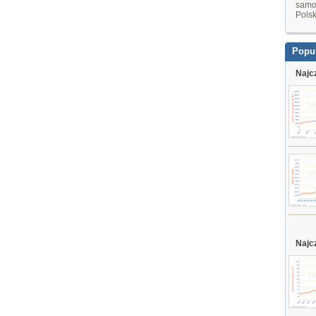
samo
Pols
Popu
Najc
Najc