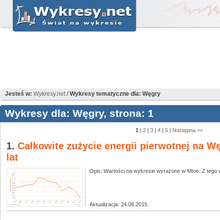
Jesteś w:
Wykresy.net
/
Wykresy tematyczne dla: Węgry
Wykresy dla: Węgry, strona: 1
1
|
2
|
3
|
4
|
5
|
Następna >>
1.
Całkowite zużycie energii pierwotnej na Wę
lat
Opis: Wartości na wykresie wyrażone w Mtoe. Z tego wy
Aktualizacja: 24.08.2015