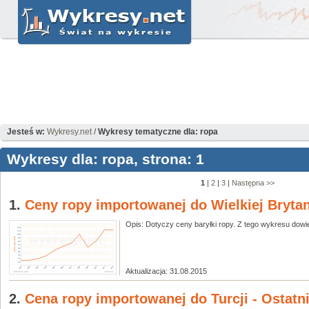
Jesteś w:
Wykresy.net
/
Wykresy tematyczne dla: ropa
Wykresy dla: ropa, strona: 1
1
|
2
|
3
|
Następna >>
1.
Ceny ropy importowanej do Wielkiej Brytani
Opis: Dotyczy ceny baryłki ropy. Z tego wykresu dowies
Aktualizacja: 31.08.2015
2.
Cena ropy importowanej do Turcji - Ostatni