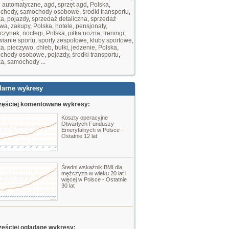
i automatyczne
,
agd
,
sprzęt agd
,
Polska
,
chody
,
samochody osobowe
,
środki transportu
,
ka
,
pojazdy
,
sprzedaż detaliczna
,
sprzedaż
owa
,
zakupy
,
Polska
,
hotele
,
pensjonaty
,
czynek
,
noclegi
,
Polska
,
piłka nożna
,
treningi
,
ianie sportu
,
sporty zespołowe
,
kluby sportowe
,
ka
,
pieczywo
,
chleb
,
bułki
,
jedzenie
,
Polska
,
chody osobowe
,
pojazdy
,
środki transportu
,
ka
,
samochody
...
larne wykresy
zęściej komentowane wykresy:
Koszty operacyjne
Otwartych Funduszy
Emerytalnych w Polsce -
Ostatnie 12 lat
Średni wskaźnik BMI dla
mężczyzn w wieku 20 lat i
więcej w Polsce - Ostatnie
30 lat
zęściej oglądane wykresy: