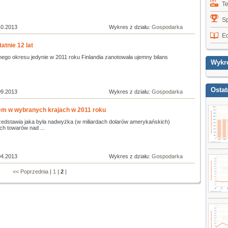
T
Sp
10.2013
Wykres z działu:
Gospodarka
E
atnie 12 lat
nego okresu jedynie w 2011 roku Finlandia zanotowała ujemny bilans
Wykr
Ostat
09.2013
Wykres z działu:
Gospodarka
em w wybranych krajach w 2011 roku
edstawia jaka była nadwyżka (w miliardach dolarów amerykańskich)
h towarów nad ...
04.2013
Wykres z działu:
Gospodarka
<< Poprzednia
|
1
|
2
|