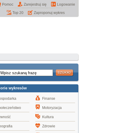
Pomoc
Zarejestruj się
Logowanie
Top 20
Zaproponuj wykres
gorie wykresów
ospodarka
Finanse
połeczeństwo
Motoryzacja
ywność
Kultura
ografia
Zdrowie