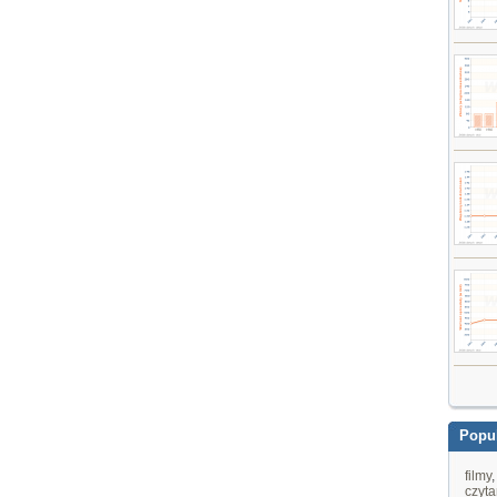
Popul
filmy
czyta