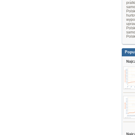
pralk
samo
Pols
hurt
wypo
upraw
Pols
samo
Pols
Popu
Najc
Najc