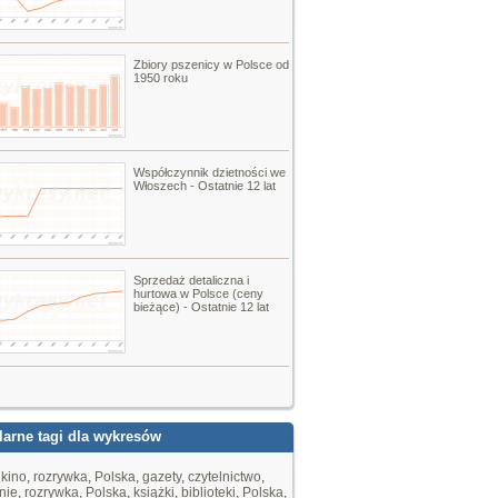
Zbiory pszenicy w Polsce od
1950 roku
Współczynnik dzietności we
Włoszech - Ostatnie 12 lat
Sprzedaż detaliczna i
hurtowa w Polsce (ceny
bieżące) - Ostatnie 12 lat
arne tagi dla wykresów
,
kino
,
rozrywka
,
Polska
,
gazety
,
czytelnictwo
,
nie
,
rozrywka
,
Polska
,
książki
,
biblioteki
,
Polska
,