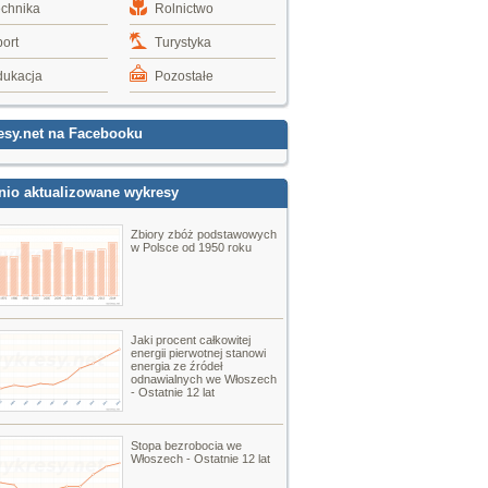
echnika
Rolnictwo
ort
Turystyka
dukacja
Pozostałe
esy.net na Facebooku
nio aktualizowane wykresy
Zbiory zbóż podstawowych
w Polsce od 1950 roku
Jaki procent całkowitej
energii pierwotnej stanowi
energia ze źródeł
odnawialnych we Włoszech
- Ostatnie 12 lat
Stopa bezrobocia we
Włoszech - Ostatnie 12 lat