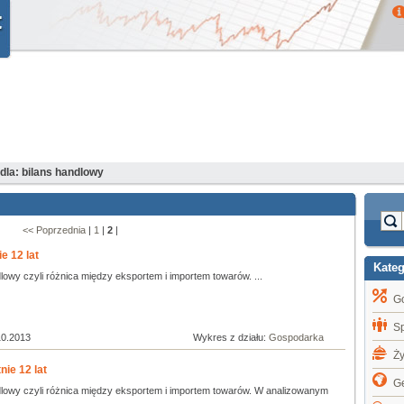
la: bilans handlowy
<< Poprzednia
|
1
|
2
|
e 12 lat
Kate
lowy czyli różnica między eksportem i importem towarów. ...
G
S
10.2013
Wykres z działu:
Gospodarka
Ż
nie 12 lat
Ge
dlowy czyli różnica między eksportem i importem towarów. W analizowanym