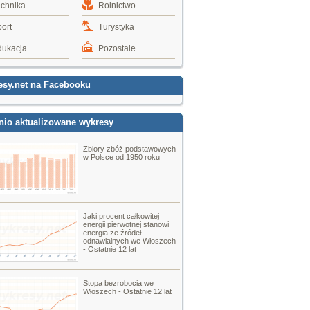
echnika
Rolnictwo
ort
Turystyka
dukacja
Pozostałe
esy.net na Facebooku
nio aktualizowane wykresy
Zbiory zbóż podstawowych
w Polsce od 1950 roku
Jaki procent całkowitej
energii pierwotnej stanowi
energia ze źródeł
odnawialnych we Włoszech
- Ostatnie 12 lat
Stopa bezrobocia we
Włoszech - Ostatnie 12 lat