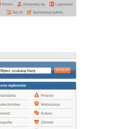
Pomoc
Zarejestruj się
Logowanie
Top 20
Zaproponuj wykres
gorie wykresów
ospodarka
Finanse
połeczeństwo
Motoryzacja
ywność
Kultura
ografia
Zdrowie