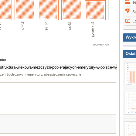
T
Sp
E
Wykr
Ostat
nie:
czeń Społecznych
,
emerytury
,
ubezpieczenia społeczne