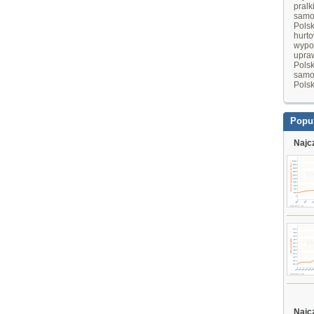
pralk
samo
Pols
hurt
wypo
upraw
Pols
samo
Pols
Popu
Najc
Najc