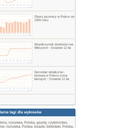
Zbiory pszenicy w Polsce od
1950 roku
Współczynnik dzietności we
Włoszech - Ostatnie 12 lat
Sprzedaż detaliczna i
hurtowa w Polsce (ceny
bieżące) - Ostatnie 12 lat
arne tagi dla wykresów
,
kino
,
rozrywka
,
Polska
,
gazety
,
czytelnictwo
,
nie
,
rozrywka
,
Polska
,
książki
,
biblioteki
,
Polska
,