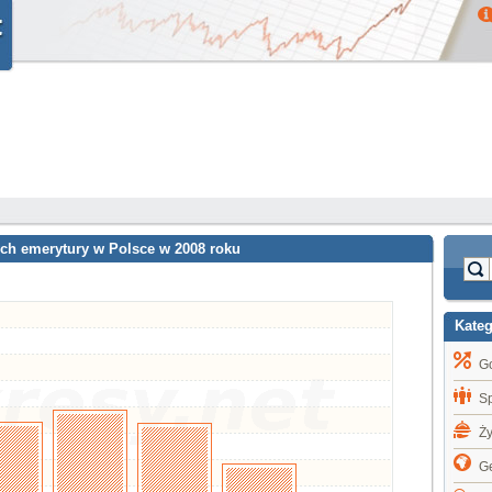
ch emerytury w Polsce w 2008 roku
Kate
G
S
Ż
Ge