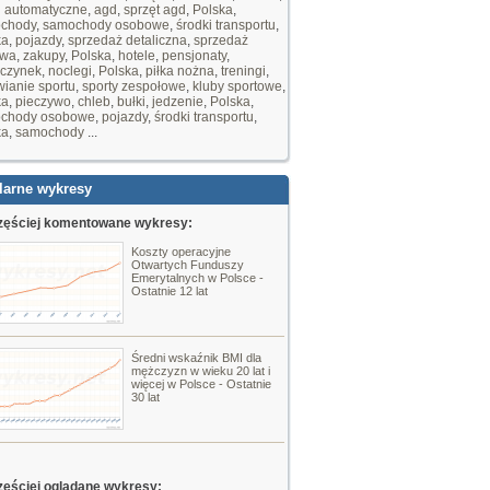
i automatyczne
,
agd
,
sprzęt agd
,
Polska
,
chody
,
samochody osobowe
,
środki transportu
,
ka
,
pojazdy
,
sprzedaż detaliczna
,
sprzedaż
owa
,
zakupy
,
Polska
,
hotele
,
pensjonaty
,
czynek
,
noclegi
,
Polska
,
piłka nożna
,
treningi
,
ianie sportu
,
sporty zespołowe
,
kluby sportowe
,
ka
,
pieczywo
,
chleb
,
bułki
,
jedzenie
,
Polska
,
chody osobowe
,
pojazdy
,
środki transportu
,
ka
,
samochody
...
larne wykresy
zęściej komentowane wykresy:
Koszty operacyjne
Otwartych Funduszy
Emerytalnych w Polsce -
Ostatnie 12 lat
Średni wskaźnik BMI dla
mężczyzn w wieku 20 lat i
więcej w Polsce - Ostatnie
30 lat
zęściej oglądane wykresy: