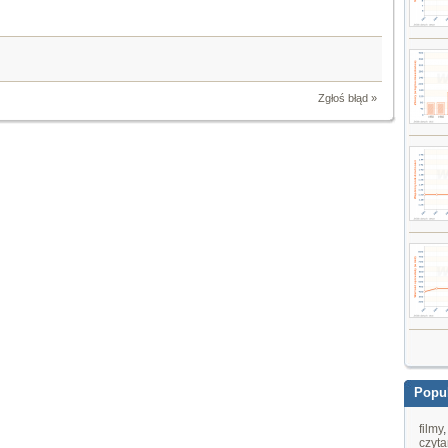
Zgłoś błąd »
Popul
filmy
czyta