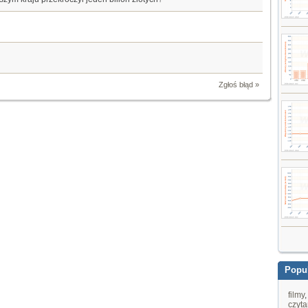
Zgłoś błąd »
Popul
filmy
czyta