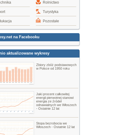
echnika
Rolnictwo
ort
Turystyka
dukacja
Pozostałe
esy.net na Facebooku
nio aktualizowane wykresy
Zbiory zbóż podstawowych
w Polsce od 1950 roku
Jaki procent całkowitej
energii pierwotnej stanowi
energia ze źródeł
odnawialnych we Włoszech
- Ostatnie 12 lat
Stopa bezrobocia we
Włoszech - Ostatnie 12 lat