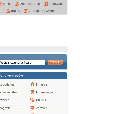
Pomoc
Zarejestruj się
Logowanie
Top 20
Zaproponuj wykres
gorie wykresów
ospodarka
Finanse
połeczeństwo
Motoryzacja
ywność
Kultura
ografia
Zdrowie