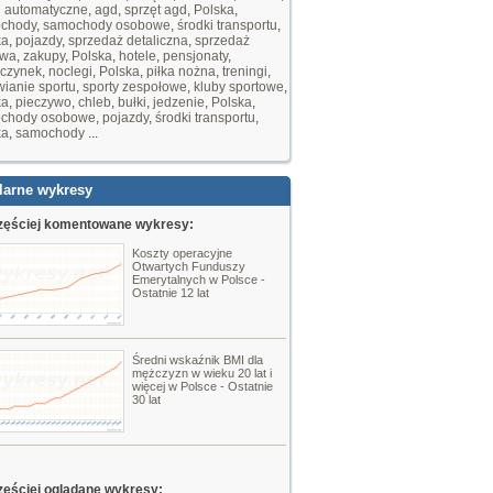
i automatyczne
,
agd
,
sprzęt agd
,
Polska
,
chody
,
samochody osobowe
,
środki transportu
,
ka
,
pojazdy
,
sprzedaż detaliczna
,
sprzedaż
owa
,
zakupy
,
Polska
,
hotele
,
pensjonaty
,
czynek
,
noclegi
,
Polska
,
piłka nożna
,
treningi
,
ianie sportu
,
sporty zespołowe
,
kluby sportowe
,
ka
,
pieczywo
,
chleb
,
bułki
,
jedzenie
,
Polska
,
chody osobowe
,
pojazdy
,
środki transportu
,
ka
,
samochody
...
larne wykresy
zęściej komentowane wykresy:
Koszty operacyjne
Otwartych Funduszy
Emerytalnych w Polsce -
Ostatnie 12 lat
Średni wskaźnik BMI dla
mężczyzn w wieku 20 lat i
więcej w Polsce - Ostatnie
30 lat
zęściej oglądane wykresy: