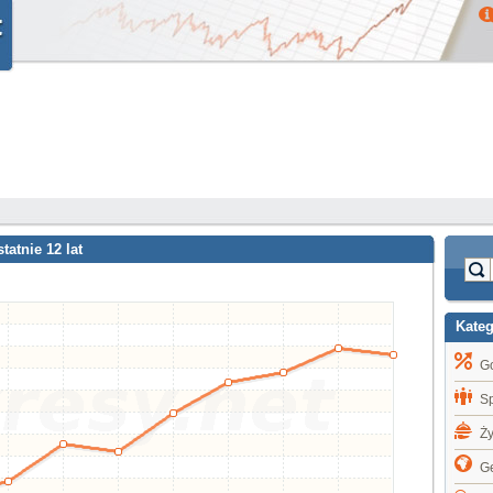
tatnie 12 lat
Kate
G
S
Ż
Ge