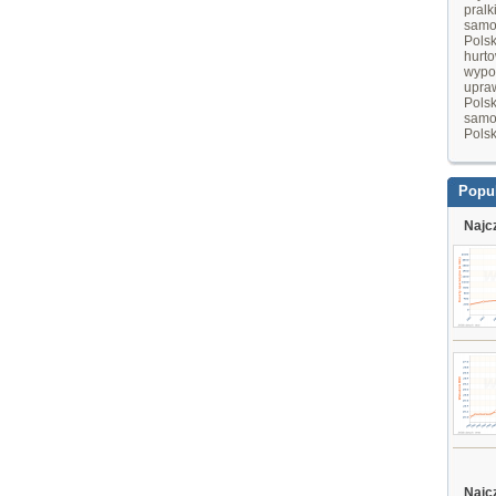
pralk
samo
Pols
hurt
wypo
upraw
Pols
samo
Pols
Popu
Najc
Najc