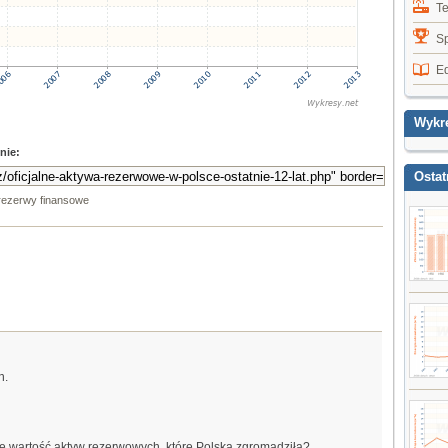
T
Sp
E
Wykr
nie:
Ostat
rezerwy finansowe
h.
 się wartość aktyw rezerwowych, które Polska zgromadziła?