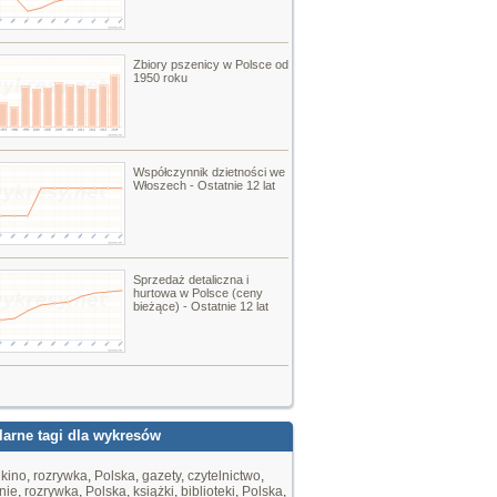
Zbiory pszenicy w Polsce od
1950 roku
Współczynnik dzietności we
Włoszech - Ostatnie 12 lat
Sprzedaż detaliczna i
hurtowa w Polsce (ceny
bieżące) - Ostatnie 12 lat
arne tagi dla wykresów
,
kino
,
rozrywka
,
Polska
,
gazety
,
czytelnictwo
,
nie
,
rozrywka
,
Polska
,
książki
,
biblioteki
,
Polska
,