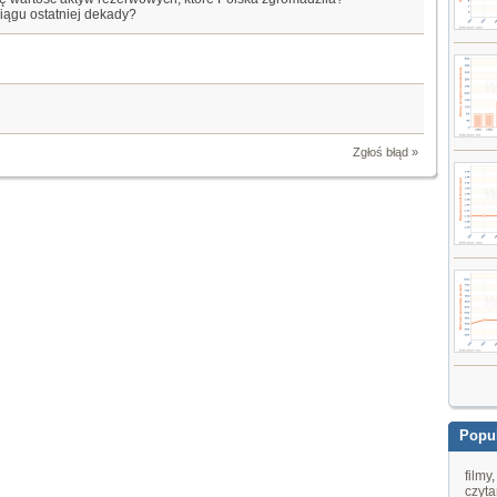
ciągu ostatniej dekady?
Zgłoś błąd »
Popul
filmy
czyta