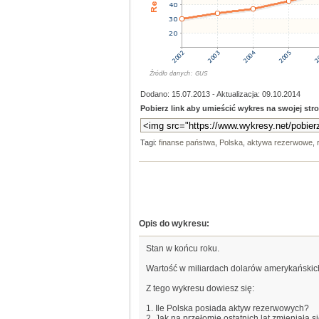
Dodano: 15.07.2013 - Aktualizacja: 09.10.2014
Pobierz link aby umieścić wykres na swojej stro
Tagi:
finanse państwa
,
Polska
,
aktywa rezerwowe
,
Opis do wykresu:
Stan w końcu roku.
Wartość w miliardach dolarów amerykańskic
Z tego wykresu dowiesz się:
1. Ile Polska posiada aktyw rezerwowych?
2. Jak na przełomie ostatnich lat zmieniała