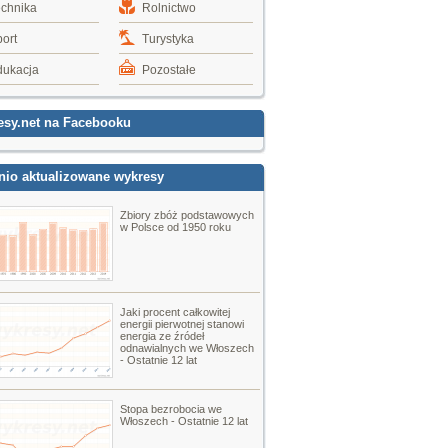
echnika
Rolnictwo
ort
Turystyka
dukacja
Pozostałe
esy.net na Facebooku
nio aktualizowane wykresy
Zbiory zbóż podstawowych
w Polsce od 1950 roku
Jaki procent całkowitej
energii pierwotnej stanowi
energia ze źródeł
odnawialnych we Włoszech
- Ostatnie 12 lat
Stopa bezrobocia we
Włoszech - Ostatnie 12 lat