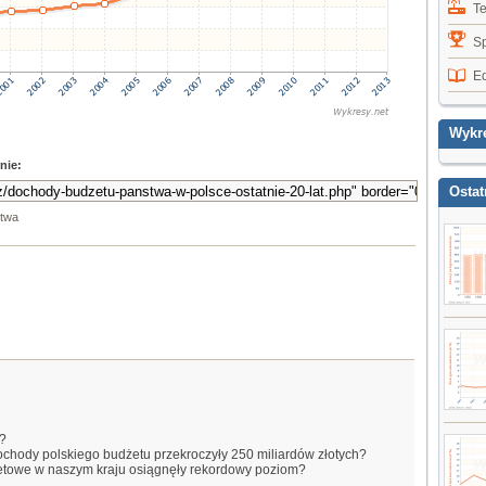
T
Sp
E
Wykr
nie:
Ostat
stwa
e?
 dochody polskiego budżetu przekroczyły 250 miliardów złotych?
etowe w naszym kraju osiągnęły rekordowy poziom?