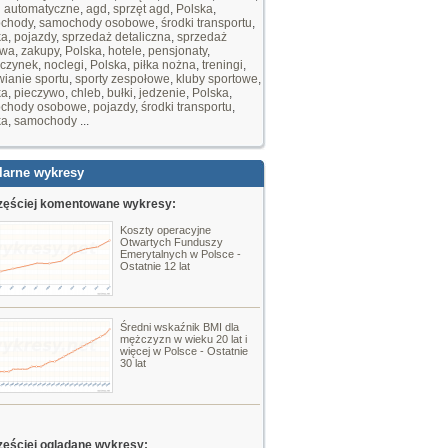
i automatyczne
,
agd
,
sprzęt agd
,
Polska
,
chody
,
samochody osobowe
,
środki transportu
,
ka
,
pojazdy
,
sprzedaż detaliczna
,
sprzedaż
owa
,
zakupy
,
Polska
,
hotele
,
pensjonaty
,
czynek
,
noclegi
,
Polska
,
piłka nożna
,
treningi
,
ianie sportu
,
sporty zespołowe
,
kluby sportowe
,
ka
,
pieczywo
,
chleb
,
bułki
,
jedzenie
,
Polska
,
chody osobowe
,
pojazdy
,
środki transportu
,
ka
,
samochody
...
larne wykresy
zęściej komentowane wykresy:
Koszty operacyjne
Otwartych Funduszy
Emerytalnych w Polsce -
Ostatnie 12 lat
Średni wskaźnik BMI dla
mężczyzn w wieku 20 lat i
więcej w Polsce - Ostatnie
30 lat
zęściej oglądane wykresy: