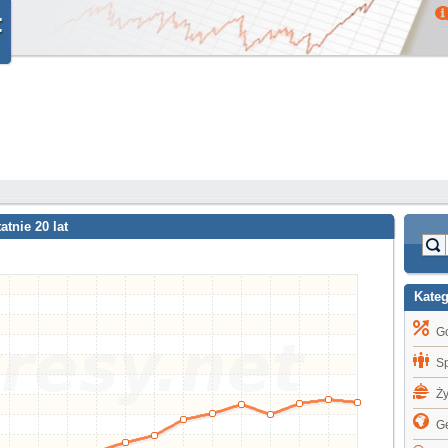
tnie 20 lat
Kate
G
S
Ż
Ge