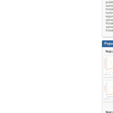
pralk
samo
Pols
hurt
wypo
upraw
Pols
samo
Pols
Popu
Najc
Najc