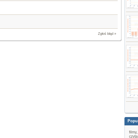
Zgłoś błąd »
Popul
filmy
czyta