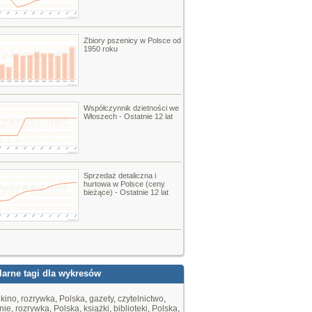
Zbiory pszenicy w Polsce od
1950 roku
Współczynnik dzietności we
Włoszech - Ostatnie 12 lat
Sprzedaż detaliczna i
hurtowa w Polsce (ceny
bieżące) - Ostatnie 12 lat
arne tagi dla wykresów
,
kino
,
rozrywka
,
Polska
,
gazety
,
czytelnictwo
,
nie
,
rozrywka
,
Polska
,
książki
,
biblioteki
,
Polska
,