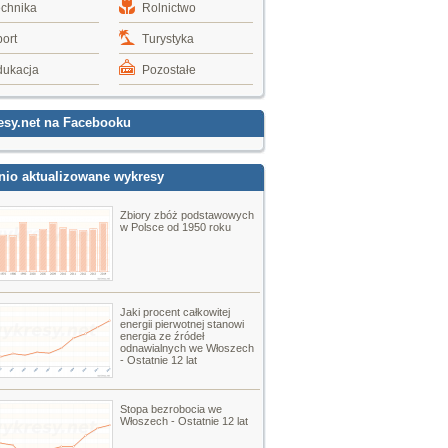
echnika
Rolnictwo
ort
Turystyka
dukacja
Pozostałe
esy.net na Facebooku
nio aktualizowane wykresy
Zbiory zbóż podstawowych
w Polsce od 1950 roku
Jaki procent całkowitej
energii pierwotnej stanowi
energia ze źródeł
odnawialnych we Włoszech
- Ostatnie 12 lat
Stopa bezrobocia we
Włoszech - Ostatnie 12 lat