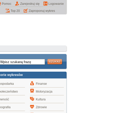
Pomoc
Zarejestruj się
Logowanie
Top 20
Zaproponuj wykres
gorie wykresów
ospodarka
Finanse
połeczeństwo
Motoryzacja
ywność
Kultura
ografia
Zdrowie